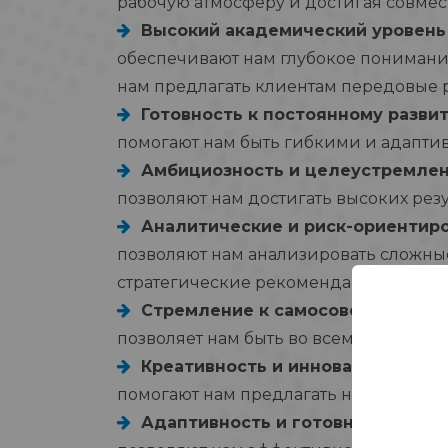
рабочую атмосферу и достигая совме
Высокий академический уровень
обеспечивают нам глубокое понимание
нам предлагать клиентам передовые
Готовность к постоянному разви
помогают нам быть гибкими и адапти
Амбициозность и целеустремле
позволяют нам достигать высоких резу
Аналитические и риск-ориентир
позволяют нам анализировать сложны
стратегические рекомендации
Стремление к самосовершенство
позволяет нам быть во всемирно при
Креативность и инновационный 
помогают нам предлагать новаторски
Адаптивность и готовность к ра