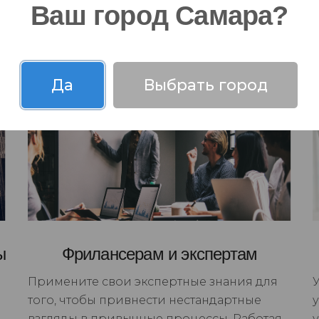
ть на изменения
Ваш город Самара?
Да
Выбрать город
ы
Фрилансерам и экспертам
Примените свои экспертные знания для
того, чтобы привнести нестандартные
взгляды в привычные процессы. Работая