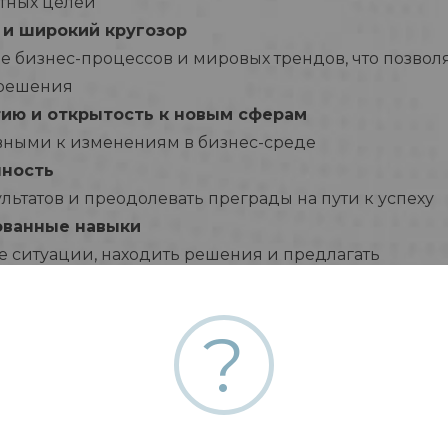
стных целей
 и широкий кругозор
 бизнес-процессов и мировых трендов, что позвол
 решения
тию и открытость к новым сферам
вными к изменениям в бизнес-среде
нность
льтатов и преодолевать преграды на пути к успеху
ованные навыки
е ситуации, находить решения и предлагать
ванию и профессиональному росту
?
знанными экспертами и лидерами в нашей области
подход
е решения и выделяться на рынке
боте в динамичной среде