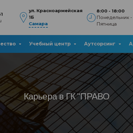
ул. Красноармейская
8:00 - 18:00
61
1Б
Понедельник -
u
Самара
Пятница
чество
Учебный центр
Аутсорсинг
А
Карьера в ГК "ПРАВО