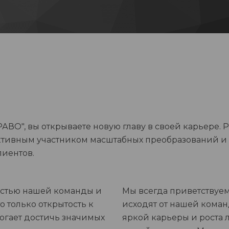
ВО", вы открываете новую главу в своей карьере. Р
ктивным участником масштабных преобразований и
лиентов.
астью нашей команды и
Мы всегда приветствуе
о только открытость к
исходят от нашей коман
огает достичь значимых
яркой карьеры и роста