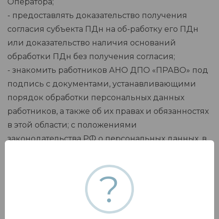
Оператора;
- предоставлять доказательство получения
согласия субъекта ПДн на об-работку его ПДн
или доказательство наличия оснований
обработки ПДн без получения согласия;
- знакомить работников АНО ДПО «ПРАВО» под
подпись с документами, устанавливающими
порядок обработки персональных данных
работников, а также об их правах и обязанностях
в этой области; с положениями
законодательства РФ о персональных данных, в
том числе с требованиями к защите
персональных дан¬ных и локальными актами по
?
вопросам обработки персональных данных;
проводить обучение работников,
непосредственно осуществляющих обработку