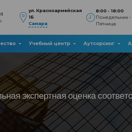
ул. Красноармейская
8:00 - 18:00
61
1Б
Понедельник -
u
Самара
Пятница
чество
Учебный центр
Аутсорсинг
А
ьная экспертная оценка соответ