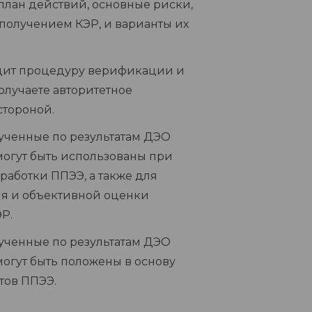
план действий, основные риски,
 получением КЭР, и варианты их
дит процедуру верификации и
олучаете авторитетное
стороной.
ученные по результатам ДЭО
могут быть использованы при
аботки ППЭЭ, а также для
ия и объективной оценки
Р.
ученные по результатам ДЭО
могут быть положены в основу
тов ППЭЭ.