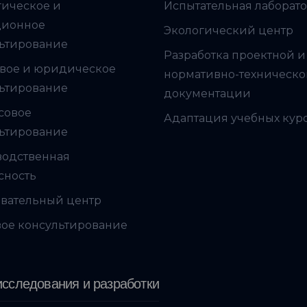
гическое и
Испытательная лаборат
ционное
Экологический центр
ьтирование
Разработка проектной и
вое и юридическое
нормативно-техническ
ьтирование
документации
совое
Адаптация учебных кур
ьтирование
водственная
сность
вательный центр
ое консультирование
сследования и разработки