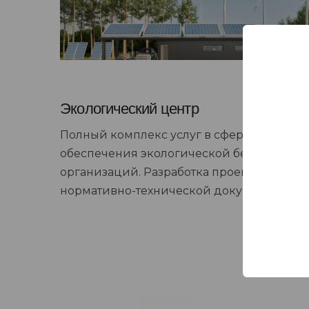
Экологический центр
Полный комплекс услуг в сфере
обеспечения экологической безопасност
организаций. Разработка проектной,
нормативно-технической документации