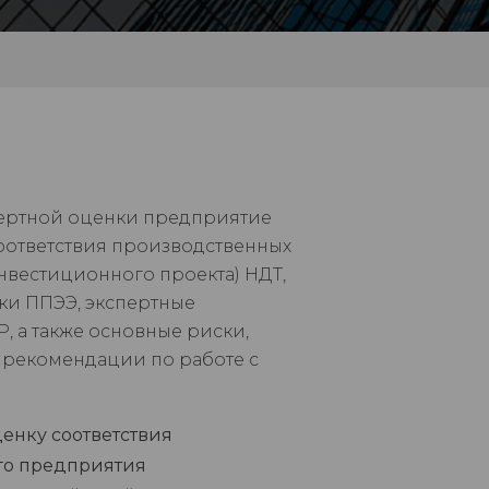
пертной оценки предприятие
оответствия производственных
нвестиционного проекта) НДТ,
ки ППЭЭ, экспертные
 а также основные риски,
и рекомендации по работе с
енку соответствия
го предприятия