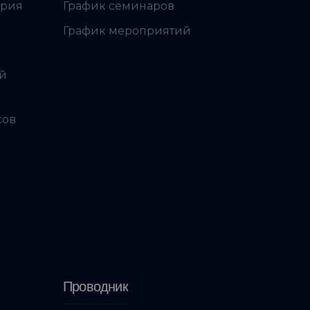
ория
График семинаров
График мероприятий
ой
сов
Проводник