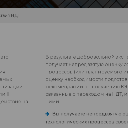
ствия НДТ
 это
В результате добровольной экс
получает непредвзятую оценку с
ия,
процессов (или планируемого и
яемых
оценку необходимости подготов
еализации
рекомендации по получению КЭР,
и II
связанные с переходом на НДТ, 
действие на
ними.
Вы получаете непредвзятую оц
технологических процессов свое