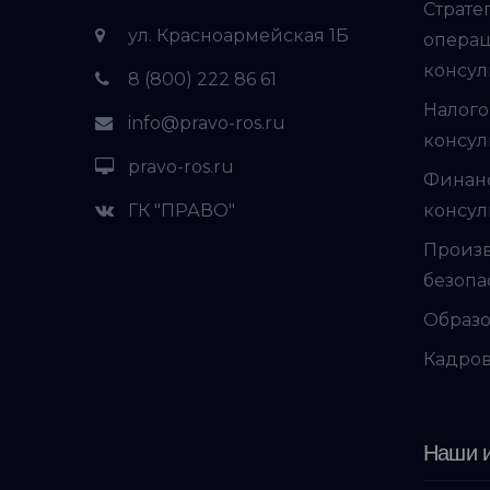
Страте
ул. Красноармейская 1Б
опера
консул
8 (800) 222 86 61
Налого
info@pravo-ros.ru
консул
pravo-ros.ru
Финан
ГК "ПРАВО"
консул
Произ
безопа
Образо
Кадров
Наши и