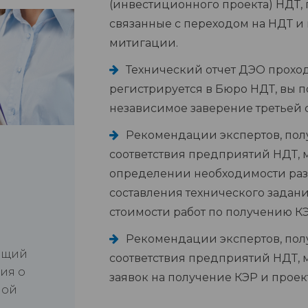
(инвестиционного проекта) НДТ, 
связанные с переходом на НДТ и
митигации.
Технический отчет ДЭО прохо
регистрируется в Бюро НДТ, вы п
независимое заверение третьей 
Рекомендации экспертов, пол
соответствия предприятий НДТ, 
определении необходимости разр
составления технического задан
стоимости работ по получению КЭ
Рекомендации экспертов, пол
ющий
соответствия предприятий НДТ, 
ия о
заявок на получение КЭР и проек
ной