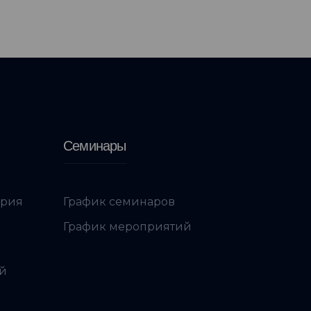
Семинары
ория
График семинаров
График мероприятий
ой