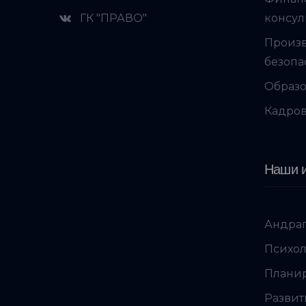
ГК "ПРАВО"
консул
Произ
безопа
Образо
Кадров
Наши и
Андраг
Психол
Планир
Развит