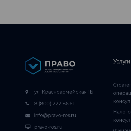
Услуги
Страте
ул. Красноармейская 1Б
опера
консул
8 (800) 222 86 61
Налого
info@pravo-ros.ru
консул
pravo-ros.ru
Финан