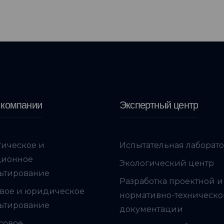
 компании
Экспертный центр
гическое и
Испытательная лаборат
ционное
Экологический центр
ьтирование
Разработка проектной и
вое и юридическое
нормативно-техническ
ьтирование
документации
совое