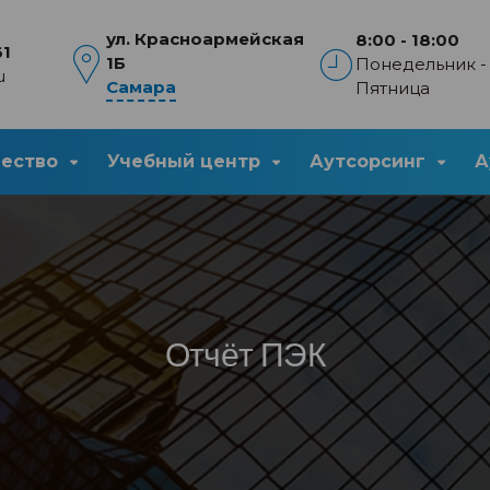
ул. Красноармейская
8:00 - 18:00
61
1Б
Понедельник -
u
Самара
Пятница
чество
Учебный центр
Аутсорсинг
А
Отчёт ПЭК