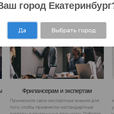
ть на изменения
Ваш город Екатеринбург
Да
Выбрать город
ы
Фрилансерам и экспертам
Примените свои экспертные знания для
того, чтобы привнести нестандартные
взгляды в привычные процессы. Работая