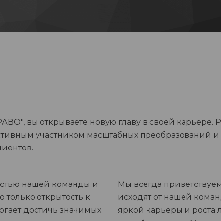
ВО", вы открываете новую главу в своей карьере. Р
ктивным участником масштабных преобразований и
лиентов.
астью нашей команды и
Мы всегда приветствуе
о только открытость к
исходят от нашей коман
огает достичь значимых
яркой карьеры и роста