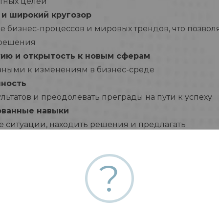
стных целей
 и широкий кругозор
 бизнес-процессов и мировых трендов, что позвол
 решения
тию и открытость к новым сферам
вными к изменениям в бизнес-среде
нность
льтатов и преодолевать преграды на пути к успеху
ованные навыки
е ситуации, находить решения и предлагать
ванию и профессиональному росту
?
знанными экспертами и лидерами в нашей области
подход
е решения и выделяться на рынке
боте в динамичной среде