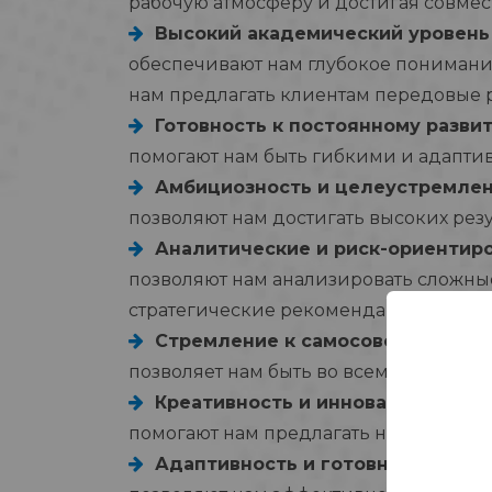
рабочую атмосферу и достигая совме
Высокий академический уровень
обеспечивают нам глубокое понимание
нам предлагать клиентам передовые
Готовность к постоянному разви
помогают нам быть гибкими и адапти
Амбициозность и целеустремле
позволяют нам достигать высоких резу
Аналитические и риск-ориентир
позволяют нам анализировать сложны
стратегические рекомендации
Стремление к самосовершенство
позволяет нам быть во всемирно при
Креативность и инновационный 
помогают нам предлагать новаторски
Адаптивность и готовность к ра