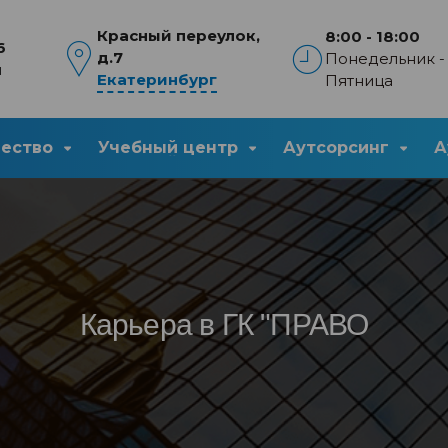
Красный переулок,
8:00 - 18:00
6
д.7
Понедельник -
u
Екатеринбург
Пятница
чество
Учебный центр
Аутсорсинг
А
Карьера в ГК "ПРАВО