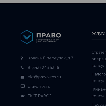
Услуги
Страте
Красный переулок, д.7
опера
консул
8 (343) 243 53 16
Налого
ekt@pravo-ros.ru
консул
pravo-ros.ru
Финан
ГК "ПРАВО"
консул
Произ