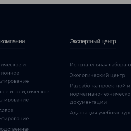
 компании
Экспертный центр
гическое и
Испытательная лаборат
ционное
Экологический центр
ьтирование
Разработка проектной и
вое и юридическое
нормативно-техническ
ьтирование
документации
совое
Адаптация учебных кур
ьтирование
водственная