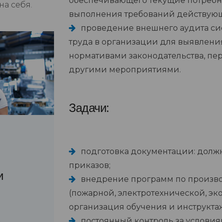
обеспечивающего текущие потребн
а себя.
выполнения требований действующе
проведение внешнего аудита си
труда в организации для выявления
нормативами законодательства, пе
другими мероприятиями.
Задачи:
подготовка документации: долж
приказов;
и
внедрение программ по произво
(пожарной, электротехнической, эк
организация обучения и инструкта
постоянный контроль за условия