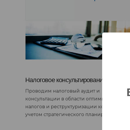
Налоговое консультирование
Проводим налоговый аудит и
консультации в области оптимизации
налогов и реструктуризации компании с
учетом стратегического планирования