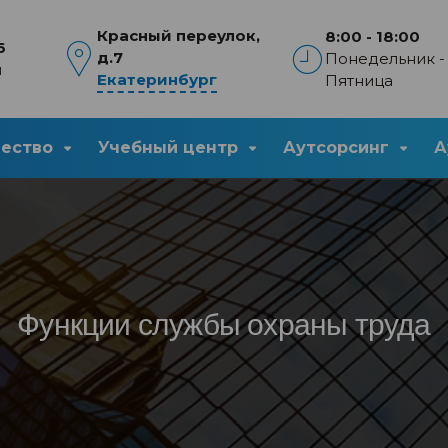
Красный переулок,
8:00 - 18:00
6
д.7
Понедельник -
u
Екатеринбург
Пятница
чество
Учебный центр
Аутсорсинг
А
Функции службы охраны труда