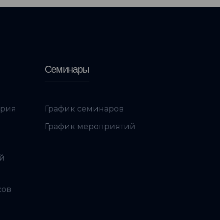
Семинары
ория
График семинаров
График мероприятий
ой
сов