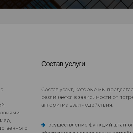
Состав услуги
ча
Состав услуг, которые мы предлагае
различается в зависимости от потр
ей
алгоритма взаимодействия:
ловиями
мер,
осуществление функций штатного
дственного