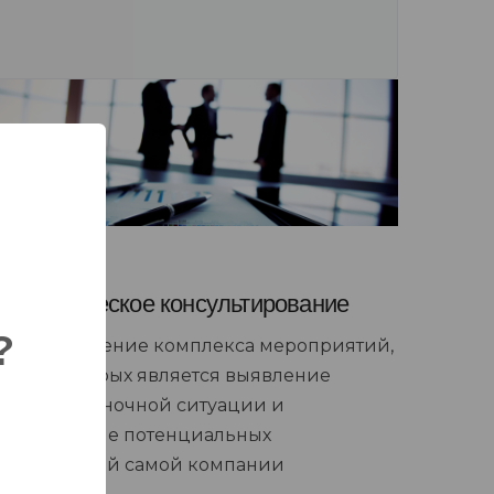
Стратегическое консультирование
?
Предоставление комплекса мероприятий,
целью которых является выявление
текущей рыночной ситуации и
определение потенциальных
потребностей самой компании