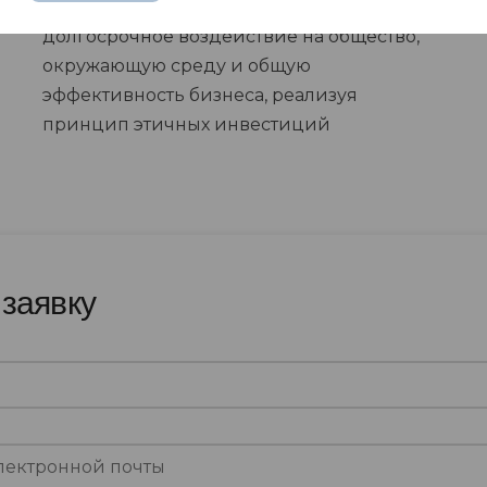
направленная на положительное и
долгосрочное воздействие на общество,
окружающую среду и общую
эффективность бизнеса, реализуя
принцип этичных инвестиций
 заявку