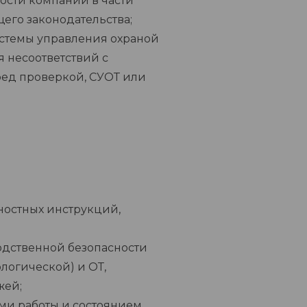
ости компании в части
го законодательства;
стемы управления охраной
 несоответствий с
ред проверкой, СУОТ или
ностных инструкций,
дственной безопасности
ологической) и ОТ,
жей;
ми работы и состоянием