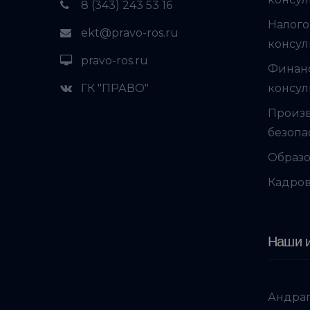
8 (343) 243 53 16
Налого
ekt@pravo-ros.ru
консул
pravo-ros.ru
Финан
ГК "ПРАВО"
консул
Произ
безопа
Образо
Кадров
Наши и
Андраг