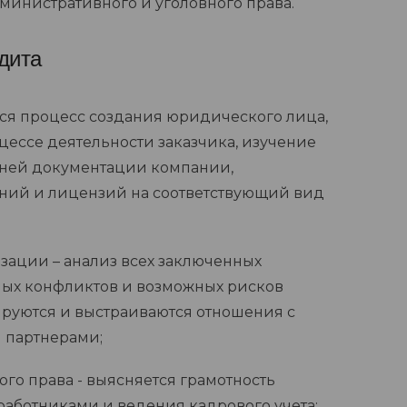
министративного и уголовного права.
дита
ся процесс создания юридического лица,
цессе деятельности заказчика, изучение
нней документации компании,
ний и лицензий на соответствующий вид
зации – анализ всех заключенных
ных конфликтов и возможных рисков
ируются и выстраиваются отношения с
 партнерами;
ого права - выясняется грамотность
работниками и ведения кадрового учета;