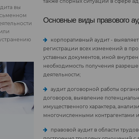
также спорных ситуаций в сфере ад
удита вы
исьменном
Основные виды правового ау
еятельности
 или
 устранению
корпоративный аудит - выявляет
регистрации всех изменений в про
уставных документов, иной внутре
необходимость получения разреше
деятельности;
аудит договорной работы органи
договоров, выявление потенциаль
имущественного характера, анализ
многочисленными контрагентами и
правовой аудит в области трудов
построения трудовых отношений с 