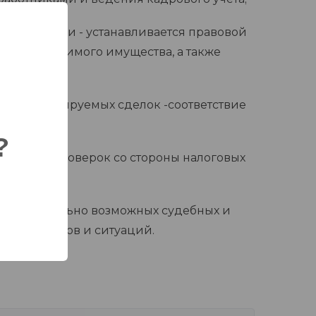
рганизации - устанавливается правовой
ию недвижимого имущества, а также
мущество;
также планируемых сделок -соответствие
;
?
ождению проверок со стороны налоговых
 потенциально возможных судебных и
ных вопросов и ситуаций.