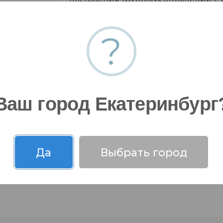
юридический аудит имущества о
?
статус принадлежащего предприят
имеющейся документации на это и
оставляем
правовой аудит совершенных, а 
4/7.
их действующему законодательству
 штатные
Ваш город Екатеринбург
оты,
готовности предприятия к прох
 решить
органов;
правовой аудит существующих и
Да
Выбрать город
корпоративных споров, претензион