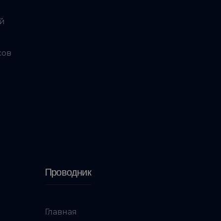
ой
сов
Проводник
Главная