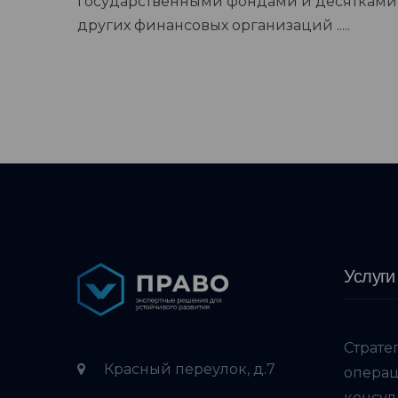
государственными фондами и десятками
других финансовых организаций .....
Услуги
Страте
Красный переулок, д.7
опера
консул