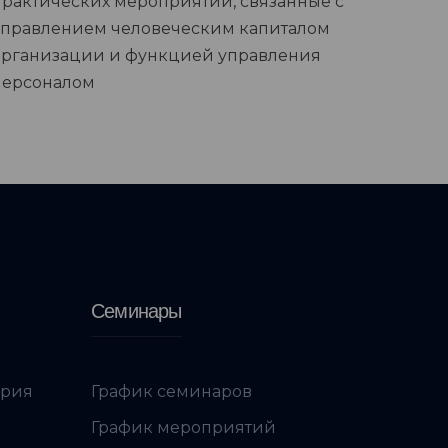
практических мероприятий, связанные с
управлением человеческим капиталом
организации и функцией управления
персоналом
Семинары
ория
График семинаров
График мероприятий