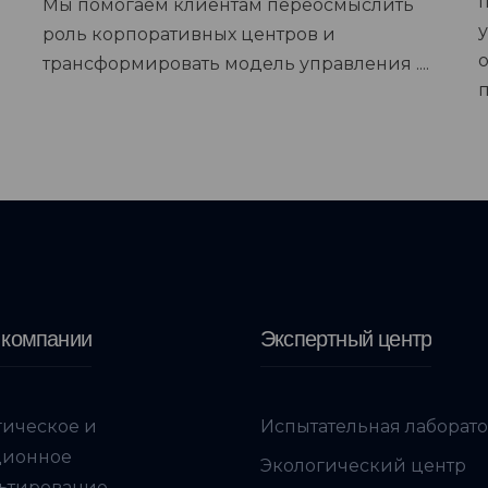
Мы помогаем клиентам переосмыслить
роль корпоративных центров и
трансформировать модель управления ....
 компании
Экспертный центр
гическое и
Испытательная лаборат
ционное
Экологический центр
ьтирование