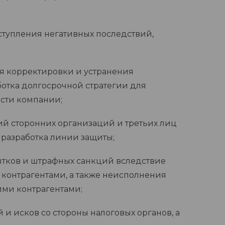
ступления негативных последствий,
 корректировки и устранения
ботка долгосрочной стратегии для
сти компании;
й сторонних организаций и третьих лиц
разработка линии защиты;
тков и штрафных санкций вследствие
 контрагентами, а также неисполнения
ими контрагентами;
и исков со стороны налоговых органов, а