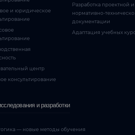
Разработка проектной и
вое и юридическое
нормативно-техническ
ьтирование
документации
совое
Адаптация учебных кур
ьтирование
водственная
сность
вательный центр
ое консультирование
сследования и разработки
огика — новые методы обучения