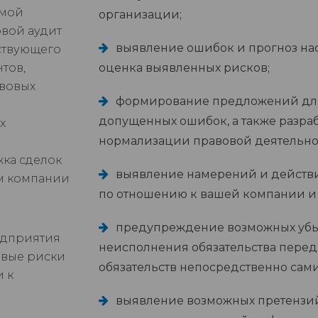
имой
организации;
овой аудит
выявление ошибок и прогноз на
ствующего
тов,
оценка выявленных рисков;
вовых
формирование предложений для
допущенных ошибок, а также разра
х
нормализации правовой деятельно
ка сделок
выявление намерений и действи
ам компании
по отношению к вашей компании и 
предупреждение возможных убы
едприятия
неисполнения обязательства перед
овые риски
обязательств непосредственно сам
и к
выявление возможных претензий 