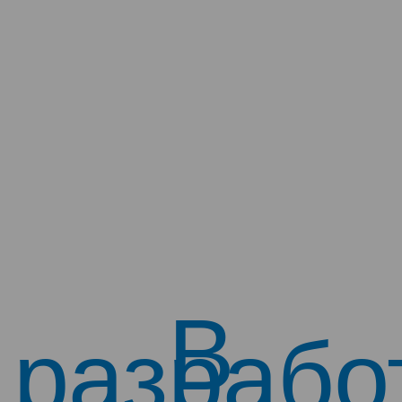
В
разрабо