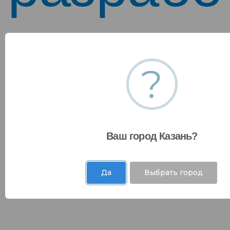
Эта страница находится в разработке.
Пожалуйста, вернитесь позже.
?
00
00
00
00
Ваш город Казань?
Дни
Часы
Минуты
Секунды
Да
Выбрать город