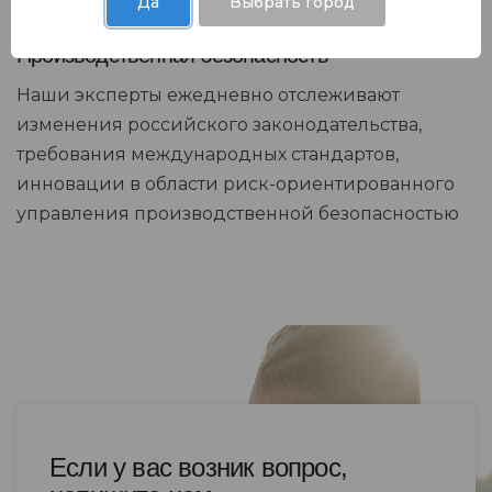
Да
Выбрать город
Производственная безопасность
Наши эксперты ежедневно отслеживают
изменения российского законодательства,
требования международных стандартов,
инновации в области риск-ориентированного
управления производственной безопасностью
Если у вас возник вопрос,