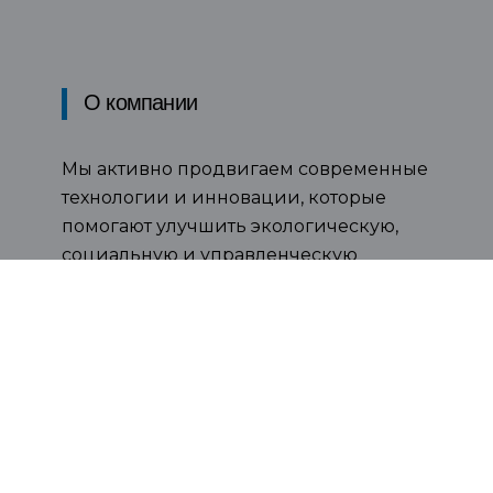
О компании
Мы активно продвигаем современные
технологии и инновации, которые
помогают улучшить экологическую,
социальную и управленческую
эффективность. Таким образом, мы
стремимся предоставить нашим
клиентам решения, которые не только
приносят им пользу, но и способствуют
более устойчивому развитию и
внедрению передовых практик.