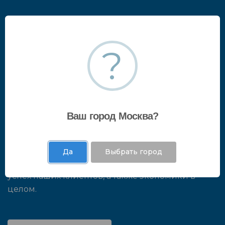
Карьера в ГК "ПРАВО"
?
Присоединяясь к нашей команде, вы получаете
ценный профессиональный опыт и становитесь
частью масштабных изменений и
трансформаций, которые происходят в
Ваш город Москва?
экономике страны и ведущих компаниях.
Работая над задачами наших клиентов, вы
будете активным участником этих
Да
Выбрать город
преобразований, внося свой вклад в развитие и
успех наших клиентов, а также экономики в
целом.