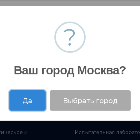
?
ение: Стропальщик
Ваш город Москва?
Да
Выбрать город
 компании
Экспертный центр
гическое и
Испытательная лаборат