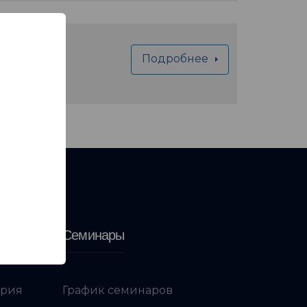
Подробнее
Семинары
ория
График семинаров