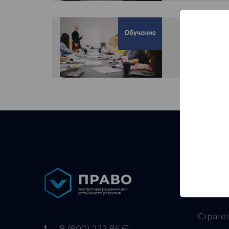
Обуч
Услуги
Страте
8 (800) 222 86 61