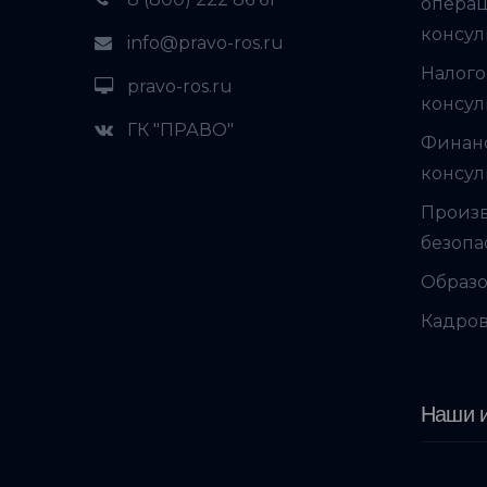
опера
консул
info@pravo-ros.ru
Налого
pravo-ros.ru
консул
ГК "ПРАВО"
Финан
консул
Произ
безопа
Образо
Кадров
Наши и