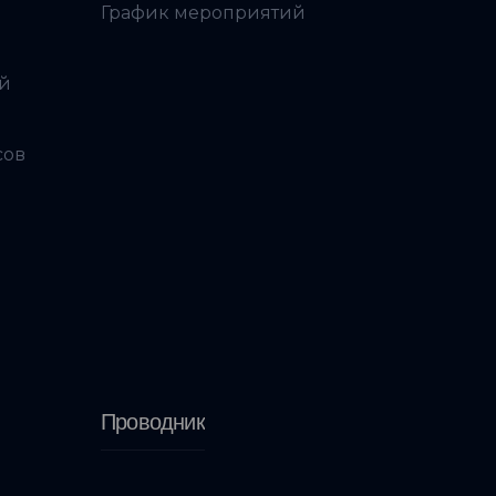
График мероприятий
ой
сов
Проводник