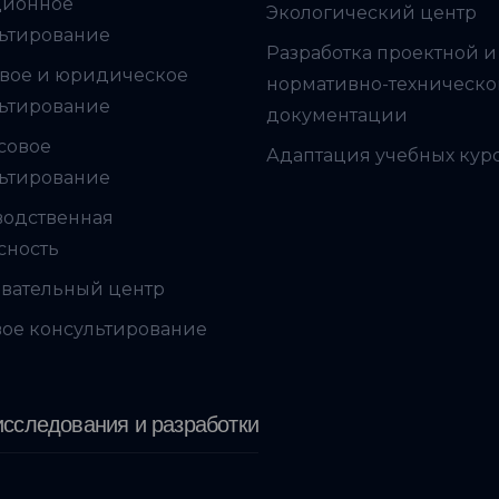
ционное
Экологический центр
ьтирование
Разработка проектной и
вое и юридическое
нормативно-техническ
ьтирование
документации
совое
Адаптация учебных кур
ьтирование
водственная
сность
вательный центр
ое консультирование
сследования и разработки