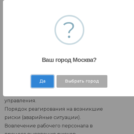
управлению рисками.
Источники и виды рисков.
Действия людей как источник рисков.
?
Этапы и методы выявления и оценки
рисков.
Характеристика, обработка и
приоритезация рисков.
Разработка мер управления выявленными
Ваш город Москва?
рисками.
Определение вероятности и потенциала
Да
Выбрать город
вреда.
Выбор превентивных и защитных мер
управления.
Порядок реагирования на возникшие
риски (аварийные ситуации).
Вовлечение рабочего персонала в