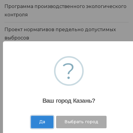
Программа производственного экологического
контроля
Проект нормативов предельно допустимых
выбросов
Проект обоснования размера санитарно-
?
защитной зоны (СЗЗ)
Отчёт по инвентаризации стационарных
источников выбросов
Ваш город Казань?
Контакты
Да
Выбрать город