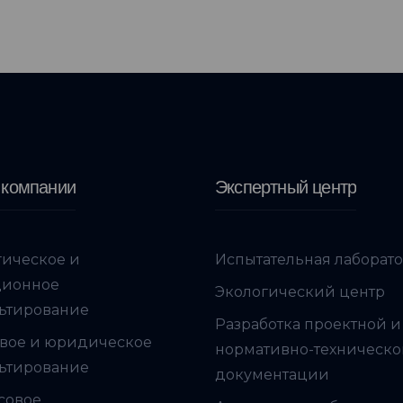
 компании
Экспертный центр
гическое и
Испытательная лаборат
ционное
Экологический центр
ьтирование
Разработка проектной и
вое и юридическое
нормативно-техническ
ьтирование
документации
совое