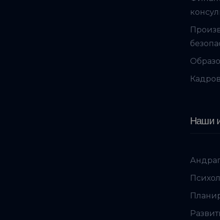
консул
Произ
безопа
Образо
Кадров
Наши и
Андраг
Психол
Планир
Развит