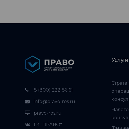
Услуги
Страте
8 (800) 222 86 61
опера
консул
info@pravo-ros.ru
Налого
pravo-ros.ru
консул
ГК "ПРАВО"
Финан