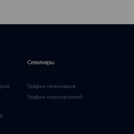
Семинары
ория
График семинаров
График мероприятий
ой