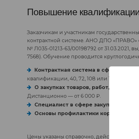
Повышение квалификации в
Заказчикам и участникам государственн
контрактной системе. АНО ДПО «ПРАВО» о
№ Л035-01213-63/00198792 от 31.03.2021
7568). Обучение проводится круглогодич
Контрактная система в сфере закуп
квалификации, 40, 72, 108 или 144 часа. Д
О закупках товаров, работ, услуг о
Дистанционно — от 6 000 ₽.
Специалист в сфере закупок
— профес
Основы профилактики коррупции
— 
Цены указаны справочно, действующая р