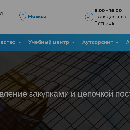
8:00 - 18:00
61
Москва
Понедельник -
u
Пятница
чество
Учебный центр
Аутсорсинг
А
вление закупками и цепочкой пос