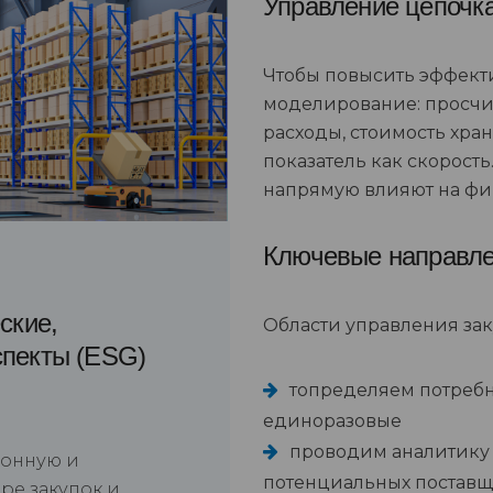
Управление цепочк
Чтобы повысить эффект
моделирование: просчи
расходы, стоимость хран
показатель как скорост
напрямую влияют на фи
Ключевые направле
ские,
Области управления зак
спекты (ESG)
топределяем потребно
единоразовые
проводим аналитику 
ионную и
потенциальных поставщи
ре закупок и