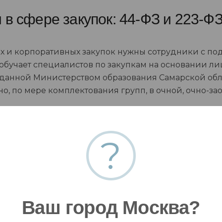
 сфере закупок: 44-ФЗ и 223-Ф
ых и корпоративных закупок нужны сотрудники с п
бучает специалистов по закупкам на основании ли
, выданной Министерством образования Самарской об
но, по мере комплектования групп, в очной, очно-з
ок для обеспечения государственных и муницип
истанционно — от 6 000 ₽.
?
тдельными видами юридических лиц (223-ФЗ)
— по
сиональная переподготовка, 256 часов, документ б
повышение квалификации, 18 часов. Дистанционно —
Ваш город Москва?
едакция — в
прайс-листе на образовательные услуг