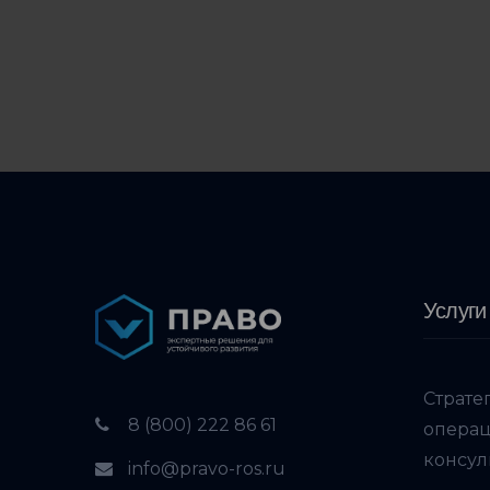
Услуги
Страте
8 (800) 222 86 61
опера
консул
info@pravo-ros.ru