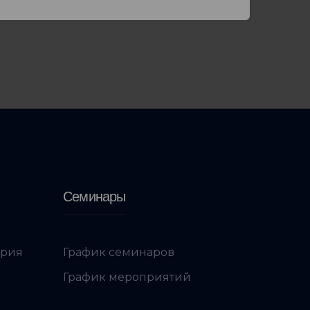
Семинары
ория
График семинаров
График мероприятий