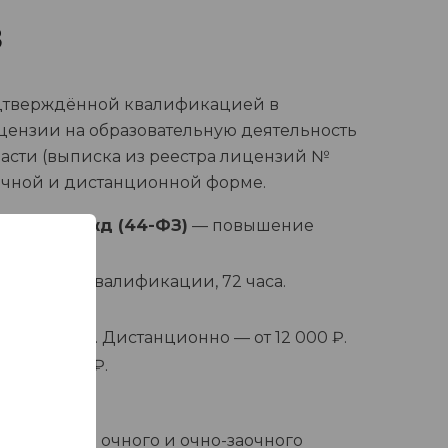
З
одтверждённой квалификацией в
цензии на образовательную деятельность
ласти (выписка из реестра лицензий №
аочной и дистанционной форме.
альных нужд (44-ФЗ)
— повышение
вышение квалификации, 72 часа.
ессрочный. Дистанционно — от 12 000 ₽.
 от 2 800 ₽.
и
. Стоимость очного и очно-заочного