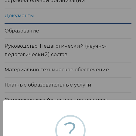
образовательной организации
Документы
Образование
Руководство. Педагогический (научно-
педагогический) состав
Материально-техническое обеспечение
Платные образовательные услуги
Финансово-хозяйственная деятельность
Вакантные места для приема (перевода)
?
обучающихся