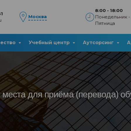
8:00 - 18:00
61
Москва
Понедельник -
u
Пятница
чество
Учебный центр
Аутсорсинг
А
 места для приёма (перевода) о