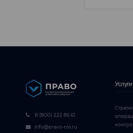
Услуги
Страте
8 (800) 222 86 61
опера
консул
info@pravo-ros.ru