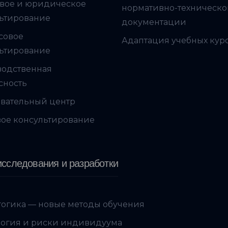
вое и юридическое
нормативно-техническ
ьтирование
документации
совое
Адаптация учебных кур
ьтирование
водственная
сность
вательный центр
ое консультирование
сследования и разработки
огика — новые методы обучения
огия и риски индивидуума