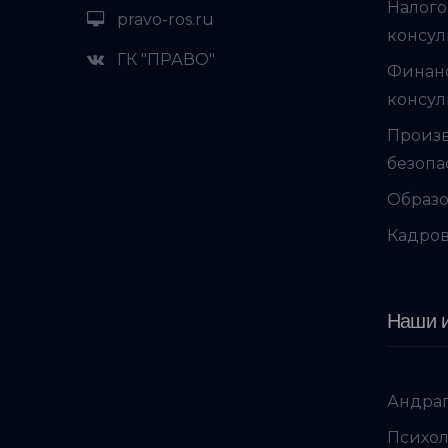
Налого
pravo-ros.ru
консул
ГК "ПРАВО"
Финан
консул
Произ
безопа
Образо
Кадров
Наши и
Андраг
Психол